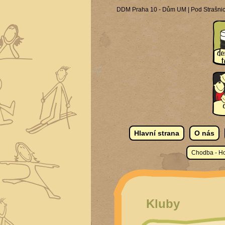
DDM Praha 10 - Dům UM | Pod Strašnick
Hlavní strana
O nás
Chodba - Ho
Kluby