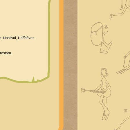
, Hostivař, Uhříněves.
rostoru.