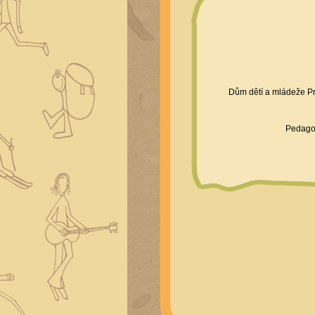
Dům dětí a mládeže Pr
Pedagog