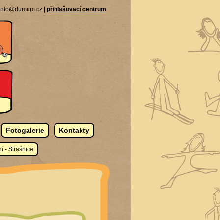
| info@dumum.cz |
přihlašovací centrum
Fotogalerie
Kontakty
í - Strašnice