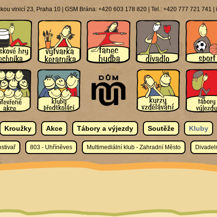
ou vinicí 23, Praha 10 | GSM Brána: +420 603 178 820 | Tel.: +420 777 721 741 
Kroužky
Akce
Tábory a výjezdy
Soutěže
Kluby
stivař
803 - Uhříněves
Multimediální klub - Zahradní Město
Divadeln