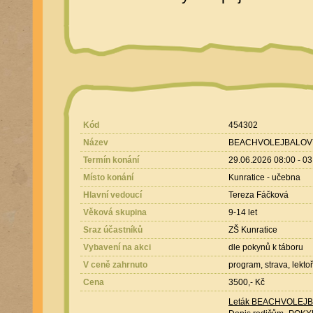
Kód
454302
Název
BEACHVOLEJBALOVÝ
Termín konání
29.06.2026 08:00 - 0
Místo konání
Kunratice - učebna
Hlavní vedoucí
Tereza Fáčková
Věková skupina
9-14 let
Sraz účastníků
ZŠ Kunratice
Vybavení na akci
dle pokynů k táboru
V ceně zahrnuto
program, strava, lekto
Cena
3500,- Kč
Leták BEACHVOLEJB