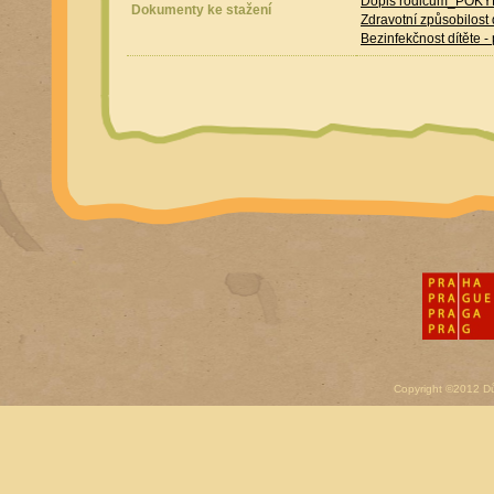
Dopis rodičům_POK
Dokumenty ke stažení
Zdravotní způsobilost d
Bezinfekčnost dítěte 
Copyright ©2012 D