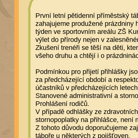
První letní pětidenní příměstský tá
zahajujeme produžené prázdniny hne
týden ve sportovním areálu ZŠ Kun
výlet do přírody nejen v zalesněné
Zkušení trenéři se těší na děti, kte
všeho druhu a chtějí i o prázdniná
Podmínkou pro přijetí přihlášky 
za předcházející období a respek
účastníků v předcházejících letech
Stanovené administrativní a storno
Prohlášení rodičů.
V případě odhlášky ze zdravotních 
stornopoplatky na přihlášce, není 
Z tohoto důvodu doporučujeme zajis
táboře u některých z pojišťoven.