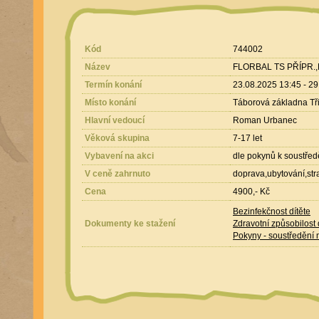
Kód
744002
Název
FLORBAL TS PŘÍPR.,
Termín konání
23.08.2025 13:45 - 2
Místo konání
Táborová základna Tři
Hlavní vedoucí
Roman Urbanec
Věková skupina
7-17 let
Vybavení na akci
dle pokynů k soustřed
V ceně zahrnuto
doprava,ubytování,str
Cena
4900,- Kč
Bezinfekčnost dítěte
Dokumenty ke stažení
Zdravotní způsobilost 
Pokyny - soustředění 