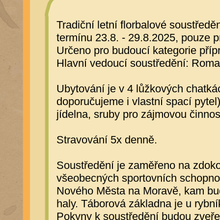
Tradiční letní florbalové soustřed
termínu 23.8. - 29.8.2025, pouze 
Určeno pro budoucí kategorie přípr
Hlavní vedoucí soustředění: Rom
Ubytování je v 4 lůžkových chatkách
doporučujeme i vlastní spací pytel).
jídelna, sruby pro zájmovou činnost
Stravování 5x denně.
Soustředění je zaměřeno na zdokon
všeobecných sportovních schopnos
Nového Města na Moravě, kam bud
haly. Táborová základna je u rybní
Pokyny k soustředění budou zveře