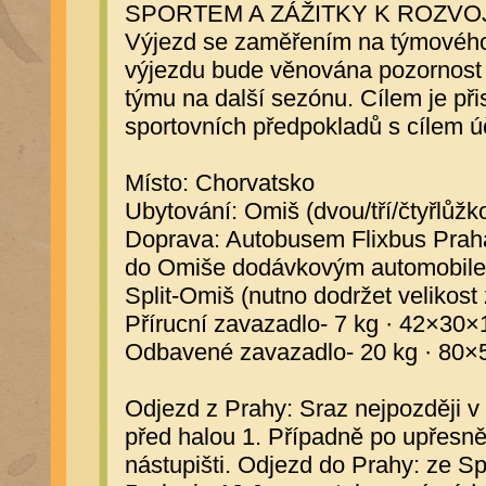
SPORTEM A ZÁŽITKY K ROZVO
Výjezd se zaměřením na týmového 
výjezdu bude věnována pozornost 
týmu na další sezónu. Cílem je přis
sportovních předpokladů s cílem ú
Místo: Chorvatsko
Ubytování: Omiš (dvou/tří/čtyřlůžko
Doprava: Autobusem Flixbus Praha
do Omiše dodávkovým automobile
Split-Omiš (nutno dodržet velikost
Přírucní zavazadlo- 7 kg · 42×30
Odbavené zavazadlo- 20 kg · 80
Odjezd z Prahy: Sraz nejpozději 
před halou 1. Případně po upřesně
nástupišti. Odjezd do Prahy: ze Sp