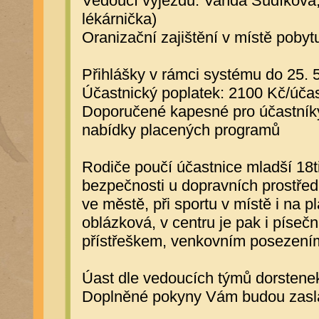
Vedoucí výjezdu: Vanda Sudíková, 
lékárnička)
Oranizační zajištění v místě poby
Přihlášky v rámci systému do 25. 
Účastnický poplatek: 2100 Kč/účas
Doporučené kapesné pro účastníky
nabídky placených programů
Rodiče poučí účastnice mladší 18ti
bezpečnosti u dopravních prostřed
ve městě, při sportu v místě i na p
oblázková, v centru je pak i píseč
přístřeškem, venkovním posezení
Úast dle vedoucích týmů dorstenek
Doplněné pokyny Vám budou zaslá