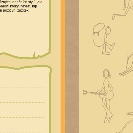
ných tanečních stylů, ale
adní kroky litefeet, hip
i pozitivní zážitek.