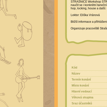
STRAŠNICE Workshop STREET 
naučit se i konkrétní tanečn
hop, locking, house a další. 
Lektor: Eliška Vránová
Bližší informace a přihláš
Organizuje pracoviště Straš
Kód
Název
Termín konání
Místo konání
Hlavní vedoucí
Věková skupina
Sraz účastníků