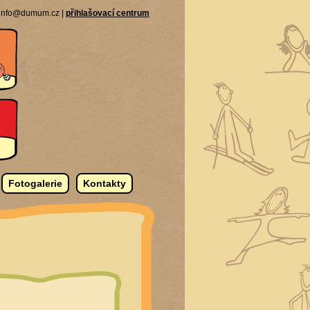
| info@dumum.cz |
přihlašovací centrum
Fotogalerie
Kontakty