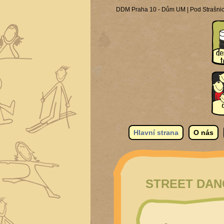
DDM Praha 10 - Dům UM | Pod Strašnick
Hlavní strana
O nás
STREET DANC