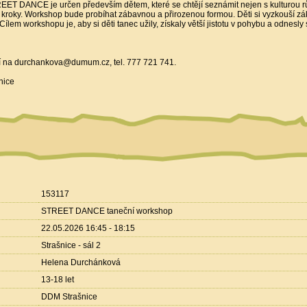
DANCE je určen především dětem, které se chtějí seznámit nejen s kulturou růz
í kroky. Workshop bude probíhat zábavnou a přirozenou formou. Děti si vyzkouší zákl
Cílem workshopu je, aby si děti tanec užily, získaly větší jistotu v pohybu a odnesly s
ení na durchankova@dumum.cz, tel. 777 721 741.
nice
153117
STREET DANCE taneční workshop
22.05.2026 16:45 - 18:15
Strašnice - sál 2
Helena Durchánková
13-18 let
DDM Strašnice