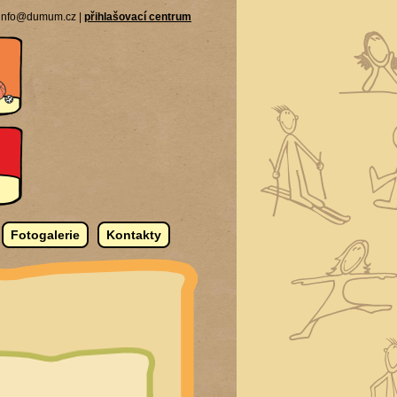
| info@dumum.cz |
přihlašovací centrum
Fotogalerie
Kontakty