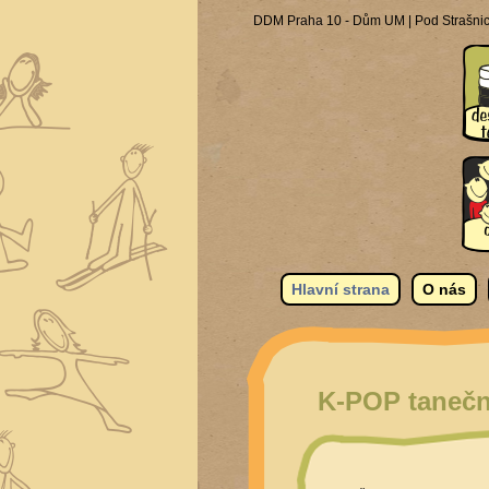
DDM Praha 10 - Dům UM | Pod Strašnick
Hlavní strana
O nás
K-POP taneč