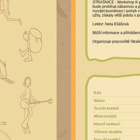
STRAŠNICE - Workshop K-pop
bude probíhat zábavnou a př
rozvíjet koordinaci i pohyb 
užily, získaly větší jistotu 
Lektor: Nela Eliášová
Bližší informace a přihláš
Organizuje pracoviště Straš
Kód
Název
Termín konání
Místo konání
Hlavní vedoucí
Věková skupina
Sraz účastníků