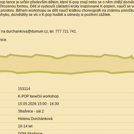
 tance je určen především dětem, které K-pop znají nebo se o něm chtějí dozvě
irozenou formou. Děti si vyzkouší základní kroky inspirované K-popem, naučí se 
v prostoru. Během workshopu se děti naučí krátkou choreografii na známou písničku.
v pohybu, dozvěděly se víc o K-pop hudbě a odnesly si pozitivní zážitek.
ení na durchankova@dumum.cz, tel. 777 721 741.
nice.
153114
K-POP taneční workshop
15.05.2026 15:00 - 16:30
Strašnice - sál 2
Helena Durchánková
10-14 let
DDM Strašnice