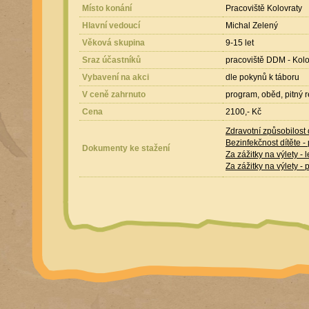
Místo konání
Pracoviště Kolovraty
Hlavní vedoucí
Michal Zelený
Věková skupina
9-15 let
Sraz účastníků
pracoviště DDM - Kolo
Vybavení na akci
dle pokynů k táboru
V ceně zahrnuto
program, oběd, pitný re
Cena
2100,- Kč
Zdravotní způsobilost d
Bezinfekčnost dítěte 
Dokumenty ke stažení
Za zážitky na výlety - l
Za zážitky na výlety -