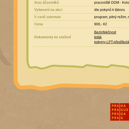
Sraz účastníků
pracoviště DDM - Kolo
Vybavení na akci
dle pokynů k táboru
V ceně zahrnuto
program, pitný režim, m
Cena
900,- Kč
Bezinfekčnost
Dokumenty ke stažení
leták
pokyny-LPT-předškol