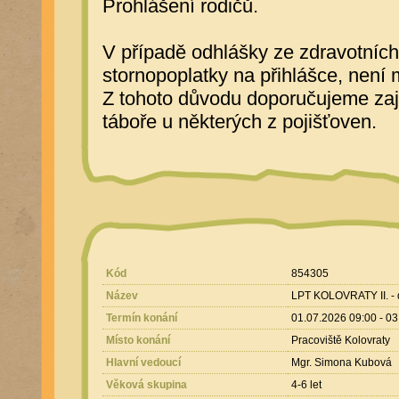
Prohlášení rodičů.
V případě odhlášky ze zdravotních 
stornopoplatky na přihlášce, není 
Z tohoto důvodu doporučujeme zajis
táboře u některých z pojišťoven.
Kód
854305
Název
LPT KOLOVRATY II. 
Termín konání
01.07.2026 09:00 - 0
Místo konání
Pracoviště Kolovraty
Hlavní vedoucí
Mgr. Simona Kubová
Věková skupina
4-6 let