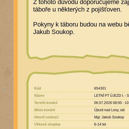
Z tohoto důvodu doporučujeme zajis
táboře u některých z pojišťoven.
Pokyny k táboru budou na webu bě
Jakub Soukop.
Kód
654301
Název
LETNÍ PT ÚJEZD I. -
Termín konání
06.07.2026 08:00 - 1
Místo konání
Újezd nad Lesy, sál
Hlavní vedoucí
Mgr. Jakub Soukop
Věková skupina
6-14 let