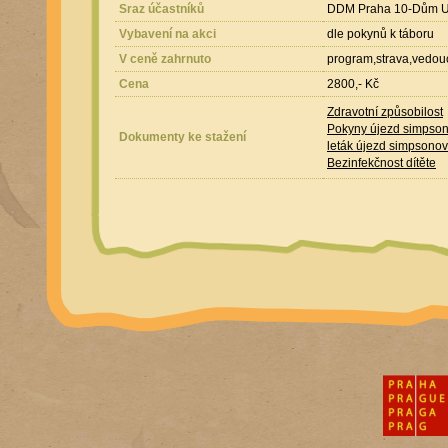
Sraz účastníků
DDM Praha 10-Dům UM
Vybavení na akci
dle pokynů k táboru
V ceně zahrnuto
program,strava,vedou
Cena
2800,- Kč
Zdravotní způsobilost
Pokyny újezd simpson
Dokumenty ke stažení
leták újezd simpsonov
Bezinfekčnost dítěte