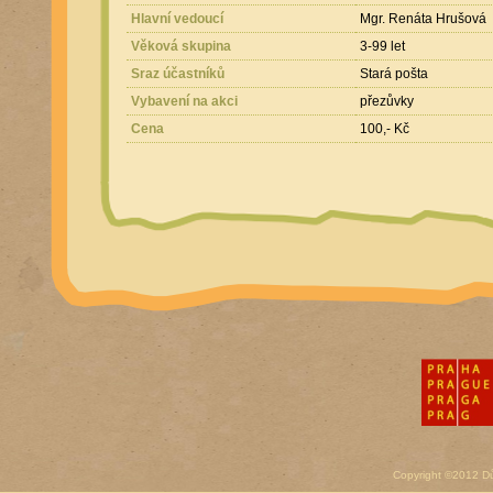
Hlavní vedoucí
Mgr. Renáta Hrušová
Věková skupina
3-99 let
Sraz účastníků
Stará pošta
Vybavení na akci
přezůvky
Cena
100,- Kč
Copyright ©2012 D