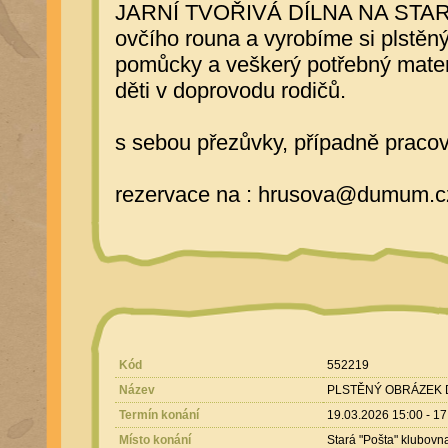
JARNÍ TVOŘIVÁ DÍLNA NA STARÉ P
ovčího rouna a vyrobíme si plstěn
pomůcky a veškerý potřebný materi
děti v doprovodu rodičů.
s sebou přezůvky, případně pracov
rezervace na : hrusova@dumum.c
Kód
552219
Název
PLSTĚNÝ OBRÁZEK 
Termín konání
19.03.2026 15:00 - 17
Místo konání
Stará "Pošta" klubovn