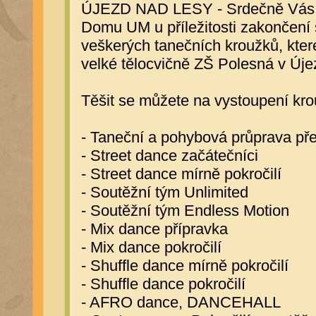
ÚJEZD NAD LESY - Srdečně Vás z
Domu UM u příležitosti zakončení 
veškerých tanečních kroužků, kte
velké tělocvičně ZŠ Polesná v Úje
Těšit se můžete na vystoupení kro
- Taneční a pohybová průprava př
- Street dance začátečníci
- Street dance mírně pokročilí
- Soutěžní tým Unlimited
- Soutěžní tým Endless Motion
- Mix dance přípravka
- Mix dance pokročilí
- Shuffle dance mírně pokročilí
- Shuffle dance pokročilí
- AFRO dance, DANCEHALL