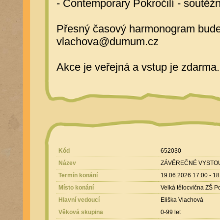
- Contemporary Pokročilí - soutěž
Přesný časový harmonogram bude u
vlachova@dumum.cz
Akce je veřejná a vstup je zdarma
Kód
652030
Název
ZÁVĚREČNÉ VYSTO
Termín konání
19.06.2026 17:00 - 18
Místo konání
Velká tělocvična ZŠ P
Hlavní vedoucí
Eliška Vlachová
Věková skupina
0-99 let