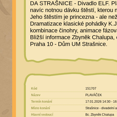
DA STRAŠNICE - Divadlo ELF. Plav
navíc notnou dávku štěstí, kterou 
Jeho štěstím je princezna - ale než 
Dramatizace klasické pohádky K.J.
kombinace činohry, animace fázova
Bližší informace Zbyněk Chalupa
Praha 10 - Dům UM Strašnice.
Kód
151707
Název
PLAVÁČEK
Termín konání
17.01.2026 14:30 - 16
Místo konání
Strašnice - divadelní a
Hlavní vedoucí
Bc. Zbyněk Chalupa