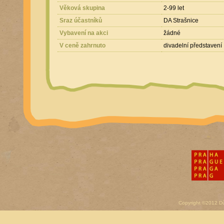
Věková skupina
2-99 let
Sraz účastníků
DA Strašnice
Vybavení na akci
žádné
V ceně zahrnuto
divadelní představení
Copyright ©2012 D