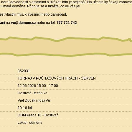
vé herní dovednosti s ostatními a ukázat, kdo je nejlepší! Na účastníky čekají zábav
e i malá odměna. Připojte se a ukažte, co ve vás je!
ést vlastní myš, klávesnici nebo gamepad.
ání
na
vu@dumum.cz
nebo na tel.
777 721 742
352031
TURNAJ V POČÍTAČOVÝCH HRÁCH - ČERVEN
12.06.2026 15:00 - 17:00
Hostivař - technika
Viet Duc (Fanda) Vu
10-18 let
DDM Praha 10 - Hostivař
Lektor, odměny