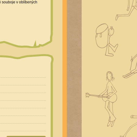
né souboje v oblíbených