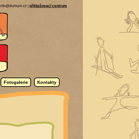
| info@dumum.cz |
přihlašovací centrum
Fotogalerie
Kontakty