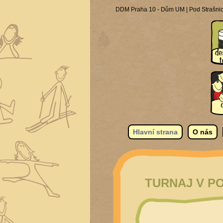
DDM Praha 10 - Dům UM | Pod Strašnick
Hlavní strana
O nás
TURNAJ V P