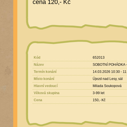
cena 120,- Kč
Kód
652013
Název
SOBOTNÍ POHÁDKA - 
Termín konání
14.03.2026 10:30 - 11
Místo konání
Újezd nad Lesy, sál
Hlavní vedoucí
Milada Soukopová
Věková skupina
3-99 let
Cena
150,- Kč