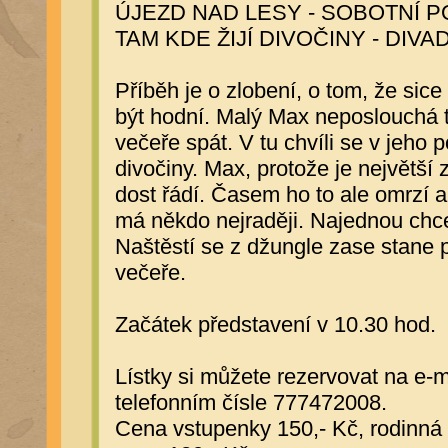
ÚJEZD NAD LESY - SOBOTNÍ 
TAM KDE ŽIJÍ DIVOČINY - DI
Příběh je o zlobení, o tom, že si
být hodní. Malý Max neposlouchá 
večeře spát. V tu chvíli se v jeho 
divočiny. Max, protože je největší 
dost řádí. Časem ho to ale omrzí a
má někdo nejraději. Najednou chc
Naštěstí se z džungle zase stane 
večeře.
Začátek představení v 10.30 hod.
Lístky si můžete rezervovat na 
telefonním čísle 777472008.
Cena vstupenky 150,- Kč, rodinná 