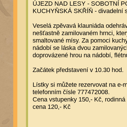
ÚJEZD NAD LESY - SOBOTNÍ 
KUCHYŇSKÁ SKŘÍŇ - divadeln
Veselá zpěvavá klauniáda odehráva
nešťastně zamilovaném hrnci, kter
smaltované mísy. Za pomoci kuchy
nádobí se láska dvou zamilovaných
doprovázené hrou na nádobí, flétnu
Začátek představení v 10.30 hod.
Lístky si můžete rezervovat na 
telefonním čísle 777472008.
Cena vstupenky 150,- Kč, rodinná 
cena 120,- Kč