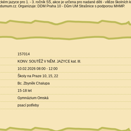
m jazyce pro 1. - 3. ročník SŠ, akce je určena pro nadané děti - vítěze školních ko
dumum.cz. Organizuje: DDM Praha 10 - Dům UM Strašnice s podporou MHMP.
157014
KONV. SOUTĚŽ V NĚM. JAZYCE kat. III.
10.02.2026 08:00 - 12:00
Školy na Praze 10, 15, 22
Bc. Zbyněk Chalupa
15-18 let
Gymnázium Omská
psací potřeby