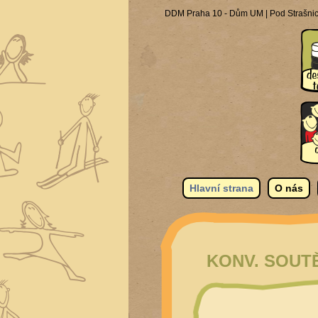
DDM Praha 10 - Dům UM | Pod Strašnick
Hlavní strana
O nás
KONV. SOUTĚŽ