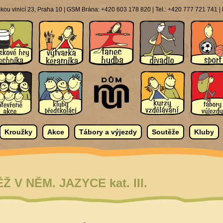
ou vinicí 23, Praha 10 | GSM Brána: +420 603 178 820 | Tel.: +420 777 721 741 
Kroužky
Akce
Tábory a výjezdy
Soutěže
Kluby
 V NĚM. JAZYCE kat. III.