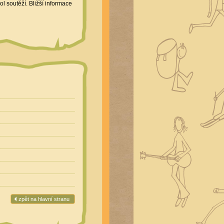
l soutěží. Bližší informace
zpět na hlavní stranu