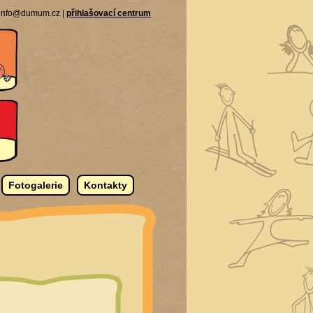
| info@dumum.cz |
přihlašovací centrum
Fotogalerie
Kontakty