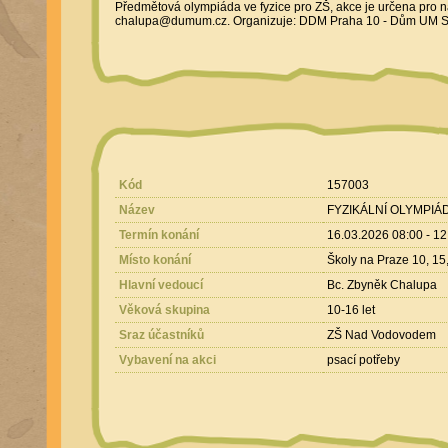
Předmětová olympiáda ve fyzice pro ZŠ, akce je určena pro na
chalupa@dumum.cz. Organizuje: DDM Praha 10 - Dům UM S
Kód
157003
Název
FYZIKÁLNÍ OLYMPIÁDA
Termín konání
16.03.2026 08:00 - 12
Místo konání
Školy na Praze 10, 15
Hlavní vedoucí
Bc. Zbyněk Chalupa
Věková skupina
10-16 let
Sraz účastníků
ZŠ Nad Vodovodem
Vybavení na akci
psací potřeby