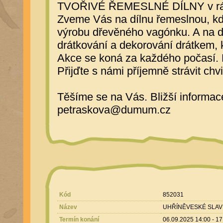
TVOŘIVÉ ŘEMESLNÉ DÍLNY v rámci
Zveme Vás na dílnu řemeslnou, kde 
výrobu dřevěného vagónku. A na dí
drátkování a dekorování drátkem, 
Akce se koná za každého počasí. 
Přijďte s námi příjemně strávit chvi
Těšíme se na Vás. Bližší informac
petraskova@dumum.cz
Kód
852031
Název
UHŘÍNĚVESKÉ SLAVNOST
Termín konání
06.09.2025 14:00 - 17