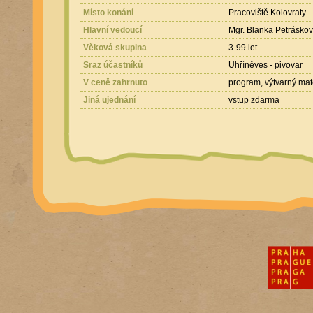
Místo konání
Pracoviště Kolovraty
Hlavní vedoucí
Mgr. Blanka Petrásko
Věková skupina
3-99 let
Sraz účastníků
Uhříněves - pivovar
V ceně zahrnuto
program, výtvarný mat
Jiná ujednání
vstup zdarma