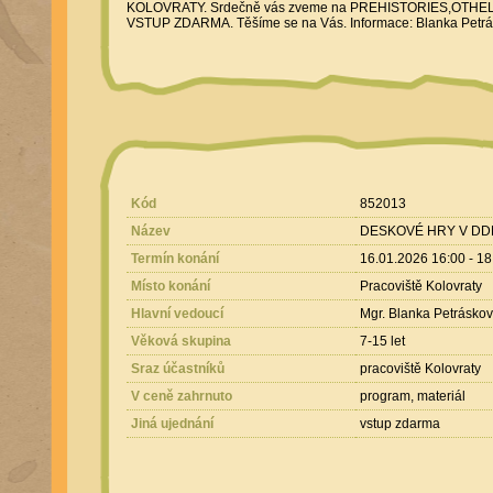
KOLOVRATY. Srdečně vás zveme na PREHISTORIES,OTHELLO a d
VSTUP ZDARMA. Těšíme se na Vás. Informace: Blanka Petrás
Kód
852013
Název
DESKOVÉ HRY V DDM
Termín konání
16.01.2026 16:00 - 18
Místo konání
Pracoviště Kolovraty
Hlavní vedoucí
Mgr. Blanka Petrásko
Věková skupina
7-15 let
Sraz účastníků
pracoviště Kolovraty
V ceně zahrnuto
program, materiál
Jiná ujednání
vstup zdarma