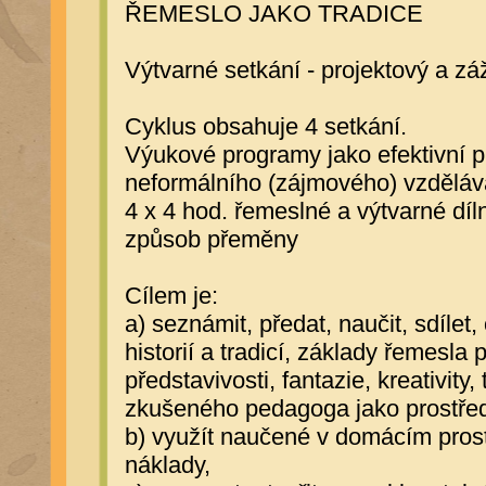
ŘEMESLO JAKO TRADICE
Výtvarné setkání - projektový a zá
Cyklus obsahuje 4 setkání.
Výukové programy jako efektivní p
neformálního (zájmového) vzděláv
4 x 4 hod. řemeslné a výtvarné díl
způsob přeměny
Cílem je:
a) seznámit, předat, naučit, sdílet,
historií a tradicí, základy řemesla 
představivosti, fantazie, kreativi
zkušeného pedagoga jako prostřed
b) využít naučené v domácím prost
náklady,