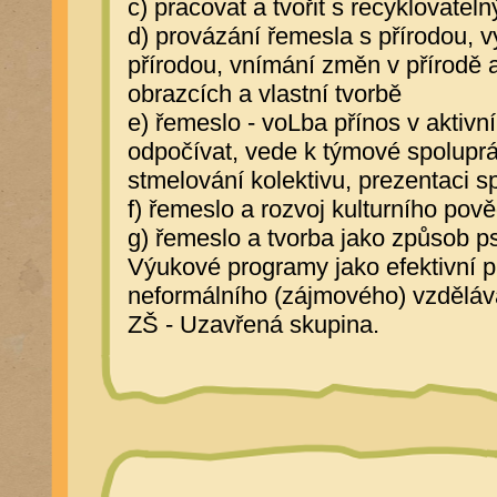
c) pracovat a tvořit s recyklovate
d) provázání řemesla s přírodou, vy
přírodou, vnímání změn v přírodě a
obrazcích a vlastní tvorbě
e) řemeslo - voLba přínos v aktiv
odpočívat, vede k týmové spoluprác
stmelování kolektivu, prezentaci s
f) řemeslo a rozvoj kulturního pov
g) řemeslo a tvorba jako způsob 
Výukové programy jako efektivní p
neformálního (zájmového) vzděláv
ZŠ - Uzavřená skupina.