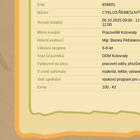
Kód
858601
Název
CYKLUS ŘEMESLNÝC
06.10.2025 09:00 - 12
Termín konání
12:00
Místo konání
Pracoviště Kolovraty
Hlavní vedoucí
Mgr. Blanka Petrásko
Věková skupina
6-8 let
Sraz účastníků
DDM Kolovraty
Vybavení na akci
pracovní oděv, přezův
V ceně zahrnuto
materiál, lektor, vybav
Jiná ujednání
výukový program pro u
Cena
100,- Kč