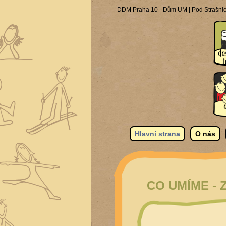
DDM Praha 10 - Dům UM | Pod Strašnick
Hlavní strana
O nás
CO UMÍME -