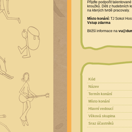
Přijďte podpořit talentovan
kroužků. Děti z hudebních kr
na kterých tvrdě pracovaly.
Místo konání:
TJ Sokol Host
Vstup zdarma
Bližší informace na
vu@du
Kód
Název
Termín konání
Místo konání
Hlavní vedoucí
Věková skupina
Sraz účastníků