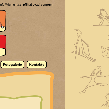
| info@dumum.cz |
přihlašovací centrum
Fotogalerie
Kontakty