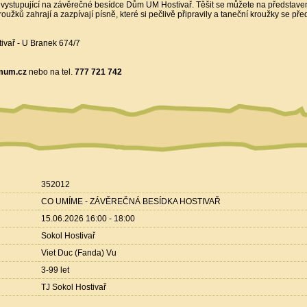
é vystupující na závěrečné besídce Dům UM Hostivař. Těšit se můžete na představe
oužků zahrají a zazpívají písně, které si pečlivě připravily a taneční kroužky se p
ivař - U Branek 674/7
mum.cz
nebo na tel.
777 721 742
352012
CO UMÍME - ZÁVĚREČNÁ BESÍDKA HOSTIVAŘ
15.06.2026 16:00 - 18:00
Sokol Hostivař
Viet Duc (Fanda) Vu
3-99 let
TJ Sokol Hostivař