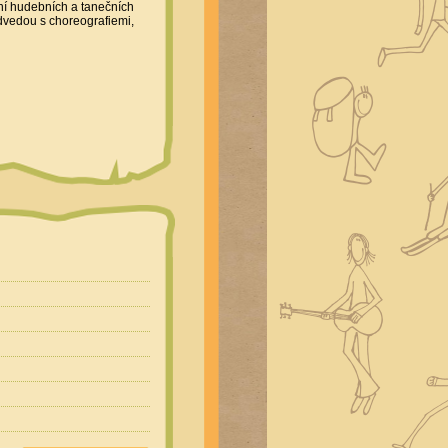
ní hudebních a tanečních
ředvedou s choreografiemi,