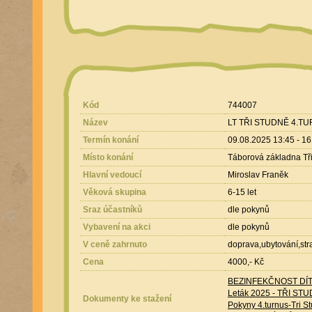
Kód
744007
Název
LT TŘI STUDNĚ 4.T
Termín konání
09.08.2025 13:45 - 1
Místo konání
Táborová základna Tři
Hlavní vedoucí
Miroslav Franěk
Věková skupina
6-15 let
Sraz účastníků
dle pokynů
Vybavení na akci
dle pokynů
V ceně zahrnuto
doprava,ubytování,st
Cena
4000,- Kč
BEZINFEKČNOST DÍTĚT
Leták 2025 - TŘI STU
Dokumenty ke stažení
Pokyny 4.turnus-Tri S