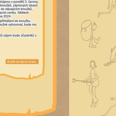
hájeno v pondělí 3. června
 kroužků, zájmových útvarů
do stávajících kroužků,
vacím centru. Některé
na 2024.
přihlášení do kroužku.
roužek vyhovovat, bude mu
šší zájem bude účastníků z
zpět na hlavní stranu