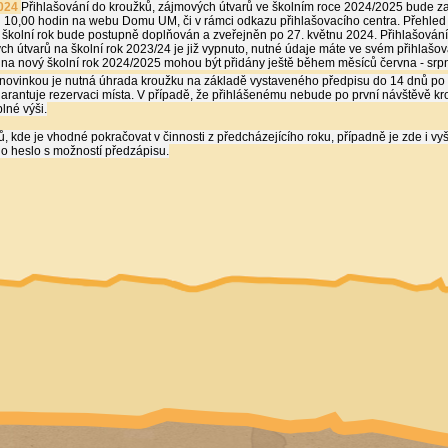
024
Přihlašování do kroužků, zájmových útvarů ve školním roce 2024/2025 bude za
 10,00 hodin na webu Domu UM, či v rámci odkazu přihlašovacího centra. Přehled
 školní rok bude postupně doplňován a zveřejněn po 27. květnu 2024. Přihlašování 
ch útvarů na školní rok 2023/24 je již vypnuto, nutné údaje máte ve svém přihlašo
 na nový školní rok 2024/2025 mohou být přidány ještě během měsíců června - srp
 novinkou je nutná úhrada kroužku na základě vystaveného předpisu do 14 dnů po 
garantuje rezervaci místa. V případě, že přihlášenému nebude po první návštěvě k
lné výši.
, kde je vhodné pokračovat v činnosti z předcházejícího roku, případně je zde i vy
no heslo s možností předzápisu.