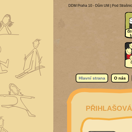
DDM Praha 10 - Dům UM | Pod Strašnick
Hlavní strana
O nás
PŘIHLAŠOVÁ