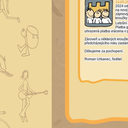
14.05.2
2024 od
na nový
zájmový
kroužky
Letošní
Platba 
uhrazená platba vrácena v p
Zároveň u některých kroužků
předcházejícího roku zaslá
Děkujeme za pochopení.
Roman Urbanec, ředitel