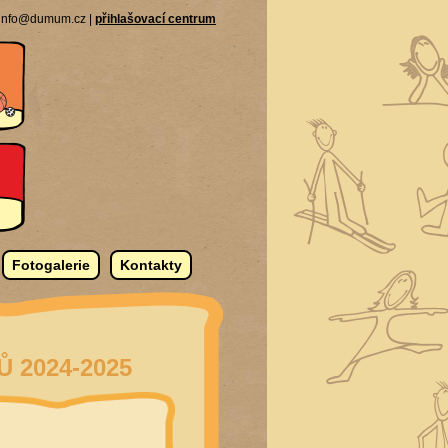
| info@dumum.cz |
přihlašovací centrum
Fotogalerie
Kontakty
 2024-2025