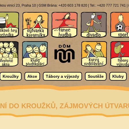
ou vinicí 23, Praha 10 | GSM Brána: +420 603 178 820 | Tel.: +420 777 721 741 
Kroužky
Akce
Tábory a výjezdy
Soutěže
Kluby
NÍ DO KROUŽKŮ, ZÁJMOVÝCH ÚTVARŮ