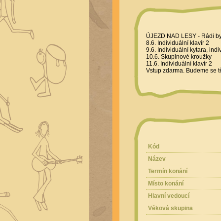
ÚJEZD NAD LESY - Rádi byc
8.6. Individuální klavír 2
9.6. Individuální kytara, indi
10.6. Skupinové kroužky
11.6. Individuální klavír 2
Vstup zdarma. Budeme se t
Kód
Název
Termín konání
Místo konání
Hlavní vedoucí
Věková skupina