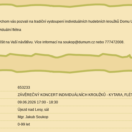
hom vás pozvali na tradiční vystoupení individuálních hudebních kroužků Domu 
viduální flétna
ěšit na Vaší návštěvu. Více informací na soukop@dumum.cz nebo 777472008.
653233
ZÁVĚREČNÝ KONCERT INDIVIDUÁLNÍCH KROUŽKŮ - KYTARA, FLÉ
09.06.2026 17:00 - 18:30
Újezd nad Lesy, sál
Mgr. Jakub Soukop
0-99 let