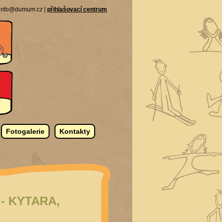
| info@dumum.cz |
přihlašovací centrum
Fotogalerie
Kontakty
- KYTARA,