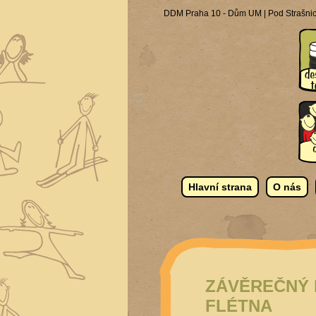
DDM Praha 10 - Dům UM | Pod Strašnick
Hlavní strana
O nás
ZÁVĚREČNÝ 
FLÉTNA