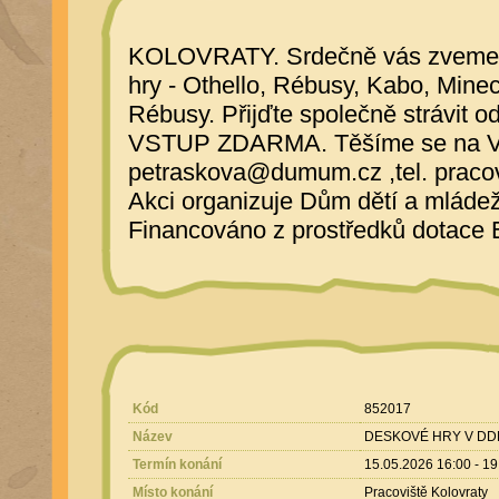
KOLOVRATY. Srdečně vás zveme na
hry - Othello, Rébusy, Kabo, Mine
Rébusy. Přijďte společně strávit o
VSTUP ZDARMA. Těšíme se na Vás
petraskova@dumum.cz ,tel. praco
Akci organizuje Dům dětí a mlád
Financováno z prostředků dotace
Kód
852017
Název
DESKOVÉ HRY V DDM
Termín konání
15.05.2026 16:00 - 19
Místo konání
Pracoviště Kolovraty