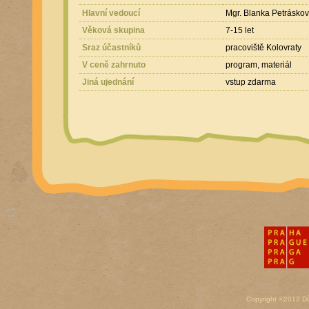
Hlavní vedoucí
Mgr. Blanka Petrásko
Věková skupina
7-15 let
Sraz účastníků
pracoviště Kolovraty
V ceně zahrnuto
program, materiál
Jiná ujednání
vstup zdarma
Copyright ©2012 D