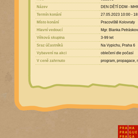
Název
DEN DĚTÍ DDM - MHMP
Termín konání
27.05.2023 10:00 - 18
Místo konání
Pracoviště Kolovraty
Hlavní vedoucí
Mgr. Blanka Petrásko
Věková skupina
3-99 let
Sraz účastníků
Na Vypichu, Praha 6
Vybavení na akci
oblečení dle počasí
V ceně zahrnuto
program, propagace, ma