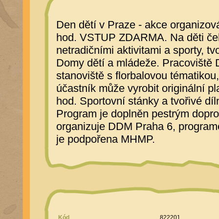
Den dětí v Praze - akce organizo
hod. VSTUP ZDARMA. Na děti čeká
netradičními aktivitami a sporty, tv
Domy dětí a mládeže. Pracoviště
stanoviště s florbalovou tématikou,
účastník může vyrobit originální 
hod. Sportovní stánky a tvořivé dí
Program je doplněn pestrým dopr
organizuje DDM Praha 6, program
je podpořena MHMP.
Kód
822201